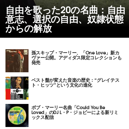
自由を歌った20の名曲：自由
意志、選択の自由、奴隷状態
からの解放
孫スキップ・マーリー、「One Love」新カ
ヴァー公開。アディダス限定コレクションも
発売
ベスト盤が変えた音楽の歴史：“グレイテス
ト・ヒッツ”という文化の進化
ボブ・マーリー名曲「Could You Be
Loved」のDJ L・P・ジョビーによる新リミ
ックス配信