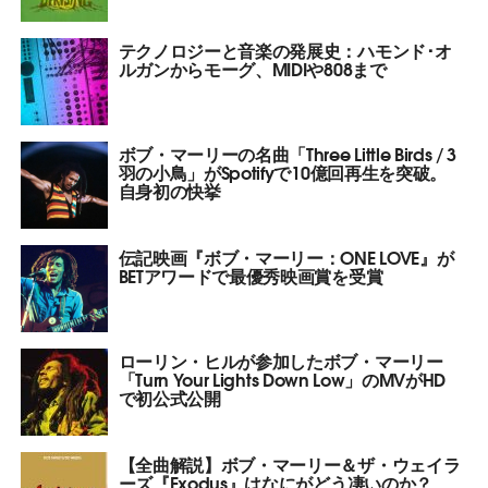
テクノロジーと音楽の発展史：ハモンド･オ
ルガンからモーグ、MIDIや808まで
ボブ・マーリーの名曲「Three Little Birds / 3
羽の小鳥」がSpotifyで10億回再生を突破。
自身初の快挙
伝記映画『ボブ・マーリー：ONE LOVE』が
BETアワードで最優秀映画賞を受賞
ローリン・ヒルが参加したボブ・マーリー
「Turn Your Lights Down Low」のMVがHD
で初公式公開
【全曲解説】ボブ・マーリー＆ザ・ウェイラ
ーズ『Exodus』はなにがどう凄いのか？