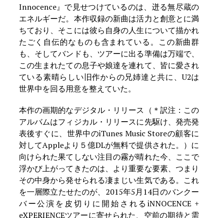
Innocence』で見せつけているのは、迸る無尽蔵の
エネルギーだ。本作収録の新曲は活力と創意とに満
ちており、そこには彼ら自身の人生について描かれ
たごく自伝的なものも含まれている。この新曲群
も、そしてバンドも、ツアーに出る準備は万端で、
この生まれたての息子や娘達を連れて、皆に愛され
ている素晴らしい旧作からの兄姉達と共に、U2は
世界中を回る用意を整えていた。
本作の画期的なデジタル・リリース（＊訳注：この
アルバムはフィジカル・リリースに先駆け、発売発
表後すぐに、世界中のiTunes Music Storeの顧客に
対してAppleより５億DLが無料で提供された。）に
向けられた果てしない注目の霧が晴れた今、ここで
浮かび上がってきたのは、より重要な要素、つまり
その中身から発せられる凄まじい生気である。これ
を一層際立たせたのが、2015年5月14日のバンクー
バー公演を皮切りに開始されるiNNOCENCE +
eXPERIENCEツアーに寄せられた、空前の期待と需