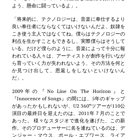
よう、懸命に闘っているよ」。
「将来的に、テクノロジーは、音楽に奉仕するより
良い奉仕者にならなくてはいけないんだよ、奴隷を
こき使う主人ではなくてね。僕らはテクノロジーの
利点を生かすこともできるし、実際僕らはそうして
いる。だけど僕らのように、音楽によって十分に報
われている人々は、アーティストが創作を行いなが
ら育っていく力が失われないよう、その方法を何と
か見つけ出して、恩返しをしないといけないん
だ」。
2009年の『No Line On The Horizon』と
『Innocence of Songs』の間には、5年のギャップ
があったかもしれないが、U2 360°ツアーが110公
演目の最終日を迎えたのは、2011年７月のことで
あった。 様々なスタジオで進化を遂げた、この新
作。そのプロデューサーに名を連ねているのは、デ
ンジャー・マウス、ポール・エプワース、ライア