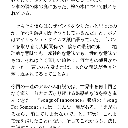
ン家の隣の家の庭にあった、桜の木について触れら
れている。
「そもそも僕らはなぜバンドをやりたいと思ったの
か、それを解き明かそうとしているんだ」と、ボノ
はアイリッシュ・タイムズ紙に語っていた。「バン
ドを取り巻く人間関係や、僕らの最初の旅 ―― 地
理的な意味でも、精神的な意味でも、性的な意味で
もね。それは辛く苦しい旅路で、何年もの歳月がか
かった。 言い方を変えれば、厄介な問題が色々と
蒸し返されてるってことさ」。
今回の一連のアルバム解説では、世界中を何十回と
なく巡り、前方に広がり続ける魅惑的な道を突き進
んできた。『Songs of Innocence』収録の「Song
For Someone」には、こんな一節がある。「光があ
るなら、消してしまわないで」と。U2が、これま
で光を消したことはない。そしてこれからも、決し
て消すことはないだろう。