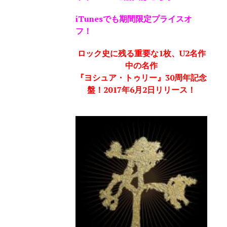
iTunesでも期間限定プライスオ
フ！
ロック史に残る重要な1枚、U2名作
中の名作
『ヨシュア・トゥリー』30周年記念
盤！2017年6月2日リリース！