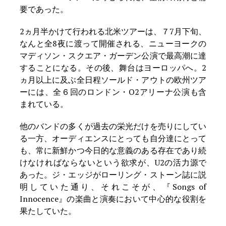
要であった。
2ヵ月半かけて行われる北米ツアーは、７7月下旬、
なんと全8夜に渡って開催される、ニューヨークの
マディソン・スクエア・ガーデン公演で最高潮に達
することになる。その後、舞台はヨーロッパへ。2
ヵ月以上に及ぶ全日程ソールド・アウトの欧州ツア
ーには、全６回のロンドン・O2アリーナ公演も含
まれている。
他のバンドの多くが過去の栄光だけを売りにしてい
る一方、オーディエンスにとっても自分達にとって
も、常に新鮮かつ今日的な意義のある存在であり続
けなければならないという欲求が、U2の活力源で
あった。ジ・エッジがローリング・ストーン誌に説
明していた通り、それこそが、『Songs of
Innocence』の楽曲と演奏において中心的な役割を
果たしていた。