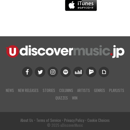
NEWS
NEW RELEASES
STORIES
COLUMNS
ARTISTS
GENRES
PLAYLISTS
QUIZZES
WIN
About Us
•
Terms of Service
•
Privacy Policy
•
Cookie Choices
© 2025 uDiscoverMusic