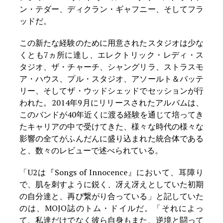
ン・テダー、ディクラン・ギャフニー、そしてフラ
ッドだ。
この新たな経験のために用意されたスタジオは少な
くとも7ヵ所に達し、エレクトリック・レディ・ス
タジオ、ザ・チャーチ、シャングリラ、ストラスモ
ア・ハウス、プル・スタジオ、アソールト＆バッテ
リー、そしてザ・ウッドシェッドでセッションが行
われた。2014年9月にリリースされたアルバムは、
このバンドが40年近くに渡る経験を通じて培ってき
たキャリアの中で受けてきた、様々な時代の様々な
影響の全てがふんだんに盛り込まれた統合体である
と、数々のレビューで述べられている。
「U2は『Songs of Innocence』において、耳障り
で、肌を刺すように鋭く、冴え冴えとしていた初期
の自分達と、再び繋がり合っている」と記していた
のは、MOJO誌のトム・ドイルだ。「それによっ
て、私達だけでなく彼ら自身もまた、逆境と闘って