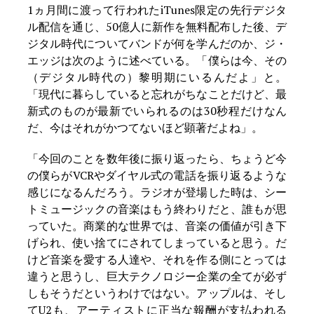
1ヵ月間に渡って行われたiTunes限定の先行デジタ
ル配信を通じ、50億人に新作を無料配布した後、デ
ジタル時代についてバンドが何を学んだのか、ジ・
エッジは次のように述べている。「僕らは今、その
（デジタル時代の）黎明期にいるんだよ」と。
「現代に暮らしていると忘れがちなことだけど、最
新式のものが最新でいられるのは30秒程だけなん
だ、今はそれがかつてないほど顕著だよね」。
「今回のことを数年後に振り返ったら、ちょうど今
の僕らがVCRやダイヤル式の電話を振り返るような
感じになるんだろう。ラジオが登場した時は、シー
トミュージックの音楽はもう終わりだと、誰もが思
っていた。商業的な世界では、音楽の価値が引き下
げられ、使い捨てにされてしまっていると思う。だ
けど音楽を愛する人達や、それを作る側にとっては
違うと思うし、巨大テクノロジー企業の全てが必ず
しもそうだというわけではない。アップルは、そし
てU2も、アーティストに正当な報酬が支払われる