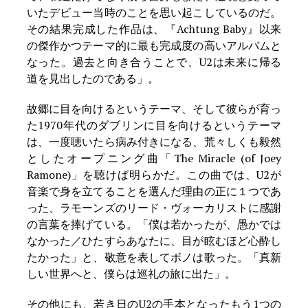
いたデビュー当時のことを思い起こしているのだ。
その結果完成した作品は、『Achtung Baby』以来
の傑作かつテーマ的に最も完成度の高いアルバムと
なった。過去と向き合うことで、U2は未来に帰る
道を見出したのである」。
故郷に目を向けるというテーマ、そして彼らが育っ
た1970年代のダブリンに目を向けるというテーマ
は、一度聴いたら病み付きになる、荒々しくも毅然
としたオープニング曲「The Miracle (of Joey
Ramone)」を聴けば明らかだ。この曲では、U2が
音楽で身を立てることを選んだ理由の正に１つであ
った、ラモーンズのリード・ヴォーカリストに感謝
の言葉を捧げている。「僕は若かったが、愚かでは
なかった／ひたすらあなたに、目が眩むほど心酔し
たかった」と、敬意を表してボノは歌った。「真新
しい世界へと、僕らは巡礼の旅に出た」。
その他にも、若き日のU2の手本となったもう1つの