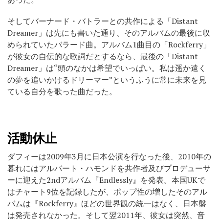
そしてバーナード・バトラーとの共作による「Distant
Dreamer」は先にも書いた通り、そのアルバムの最後に収
められていたバラード曲。アルバム1曲目の「Rockferry」
が彼女の自伝的な歌詞だとするなら、最後の「Distant
Dreamer」は“頭のなかは希望でいっぱい。私は遥か遠く
の夢を追いかけるドリーマー”というふうに常に未来を見
ている自分を歌った曲だった。
活動休止
ダフィーは2009年3月に日本公演を行なった後、2010年の
暮れにはアルバート・ハモンドを共作者及びプロデューサ
ーに迎えた2ndアルバム『Endlessly』を発表。本国UKで
はチャート9位を記録したが、ポップ性の増したそのアル
バムは『Rockferry』ほどの世界観の統一はなく、日本盤
は発売されなかった。そして翌2011年、彼女は突然、音