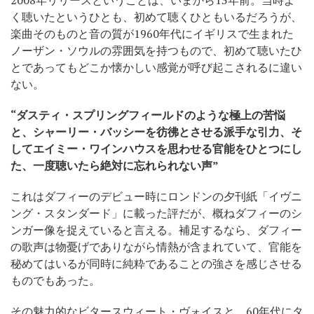
く聴いたというひとも、初めて聴くひともいるだろうが、
楽曲そのものと音の質が1960年代にイギリスで生まれた
ノーザン・ソウルの雰囲気を持つもので、初めて聴いたひ
とであってもどこか懐かしい感覚が呼び起こされるに違い
ない。
“ダスティ・スプリングフィールドのような極上の苦悩
と、シャーリー・バッシーを彷彿とさせる派手な引力、そ
してエイミー・ワインハウスを思わせる官能をひとつにし
た、一度聴いたら絶対に忘れられない声”
これはダフィーのデビュー時にロンドンの夕刊紙「イヴニ
ング・スタンダード」に載った評だが、概ねダフィーのシ
ンガー像を捉えていると言える。補足するなら、ダフィー
の歌声は物憂げでありながら情熱が含まれていて、官能を
秘めてはいるが同時に純粋であることの強さを感じさせる
ものでもあった。
その魅力的なビタースウィート・ヴォイスと、60年代にタ