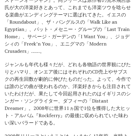
氏が大の洋楽好きとあって、これまでも洋楽ツウを唸らせ
る楽曲がエンディングテーマに選ばれてきた。イエスの
「Roundabout」、ザ・バングルスの「Walk Like an
Egyptian」、パット・メセニー・グループの「Last Train
Home」、サベージ・ガーデンの「I Want You」、ジョデ
シィの「Freek’n You」、エニグマの「Modern
Crusaders」……。
ジャンルも年代も様々だが、どれも各物語の世界観にぴた
りとハマり、オンエア後にはそれぞれのCD売上やサブス
クの再生回数が劇的に伸びたものだった。よって、今作で
は誰のどの曲が使われるのか、洋楽好きからも注目されて
いたわけだが、果たして今回起用されたのはイギリスのシ
ンガー・ソングライター、ダフィーの「Distant
Dreamer」。2008年に世界11ヵ国で1位を獲得した大ヒッ
ト・アルバム『Rockferry』の最後に収められていた味わ
い深いバラードである。
2008年リリースということは、いまから13年前。当時よ