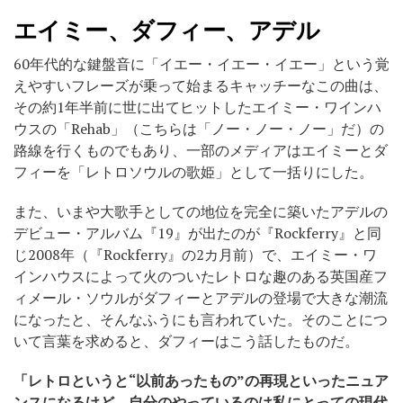
エイミー、ダフィー、アデル
60年代的な鍵盤音に「イエー・イエー・イエー」という覚
えやすいフレーズが乗って始まるキャッチーなこの曲は、
その約1年半前に世に出てヒットしたエイミー・ワインハ
ウスの「Rehab」（こちらは「ノー・ノー・ノー」だ）の
路線を行くものでもあり、一部のメディアはエイミーとダ
フィーを「レトロソウルの歌姫」として一括りにした。
また、いまや大歌手としての地位を完全に築いたアデルの
デビュー・アルバム『19』が出たのが『Rockferry』と同
じ2008年（『Rockferry』の2カ月前）で、エイミー・ワ
インハウスによって火のついたレトロな趣のある英国産フ
ィメール・ソウルがダフィーとアデルの登場で大きな潮流
になったと、そんなふうにも言われていた。そのことにつ
いて言葉を求めると、ダフィーはこう話したものだ。
「レトロというと“以前あったもの”の再現といったニュア
ンスになるけど、自分のやっているのは私にとっての現代