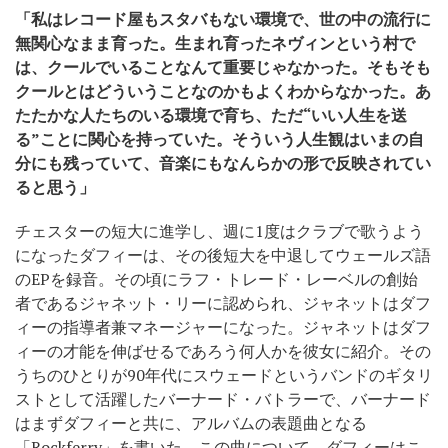
「私はレコード屋もスタバもない環境で、世の中の流行に
無関心なまま育った。生まれ育ったネヴィンという村で
は、クールでいることなんて重要じゃなかった。そもそも
クールとはどういうことなのかもよくわからなかった。あ
たたかな人たちのいる環境で育ち、ただ“いい人生を送
る”ことに関心を持っていた。そういう人生観はいまの自
分にも残っていて、音楽にもなんらかの形で反映されてい
ると思う」
チェスターの短大に進学し、週に1度はクラブで歌うよう
になったダフィーは、その後短大を中退してウェールズ語
のEPを録音。その頃にラフ・トレード・レーベルの創始
者であるジャネット・リーに認められ、ジャネットはダフ
ィーの指導者兼マネージャーになった。ジャネットはダフ
ィーの才能を伸ばせるであろう何人かを彼女に紹介。その
うちのひとりが90年代にスウェードというバンドのギタリ
ストとして活躍したバーナード・バトラーで、バーナード
はまずダフィーと共に、アルバムの表題曲となる
「Rockferry」を書いた。この曲について、ダフィーはこ