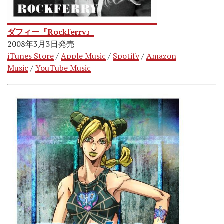
ダフィー『Rockferry』
2008年3月3日発売
iTunes Store
/
Apple Music
/
Spotify
/
Amazon
Music
/
YouTube Music