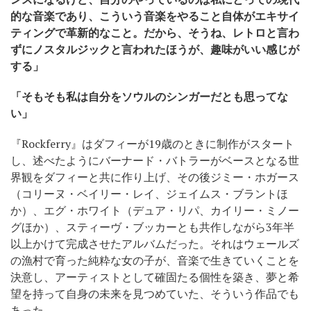
的な音楽であり、こういう音楽をやること自体がエキサイ
ティングで革新的なこと。だから、そうね、レトロと言わ
ずにノスタルジックと言われたほうが、趣味がいい感じが
する」
「そもそも私は自分をソウルのシンガーだとも思ってな
い」
『Rockferry』はダフィーが19歳のときに制作がスタート
し、述べたようにバーナード・バトラーがベースとなる世
界観をダフィーと共に作り上げ、その後ジミー・ホガース
（コリーヌ・ベイリー・レイ、ジェイムス・ブラントほ
か）、エグ・ホワイト（デュア・リパ、カイリー・ミノー
グほか）、スティーヴ・ブッカーとも共作しながら3年半
以上かけて完成させたアルバムだった。それはウェールズ
の漁村で育った純粋な女の子が、音楽で生きていくことを
決意し、アーティストとして確固たる個性を築き、夢と希
望を持って自身の未来を見つめていた、そういう作品でも
あった。