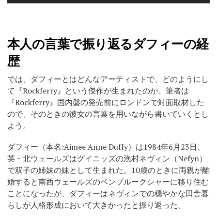
本人の言葉で振り返るダフィーの経
歴
では、ダフィーとはどんなアーティストで、どのようにし
て『Rockferry』という傑作が生まれたのか。筆者は
『Rockferry』国内盤の発売前にロンドンで対面取材した
ので、そのときの彼女の言葉を用いながら書いていくとし
よう。
ダフィー（本名:Aimee Anne Duffy）は1984年6月23日、
英・北ウェールズはグイニッズの漁村ネヴィン（Nefyn）
で双子の姉妹の妹として生まれた。10歳のときに両親が離
婚すると南西ウェールズのペンブルークシャーに移り住む
ことになったが、ダフィーはネヴィンでの穏やかな田舎暮
らしが人格形成において大きかったと振り返った。