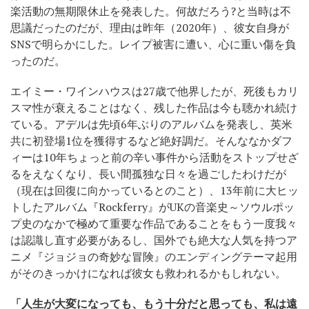
楽活動の無期限休止を発表した。何故だろう?と当時は不
思議だったのだが、理由は昨年（2020年）、彼女自身が
SNSで明らかにした。レイプ被害に遭い、心に重い傷を負
ったのだ。
エイミー・ワインハウスは27歳で他界したが、死後もカリ
スマ性が衰えることはなく、残した作品は今も聴かれ続け
ている。アデルは先頃6年ぶりのアルバムを発表し、英米
共に初登場1位を獲得するなど絶好調だ。そんななかダフ
ィーは10年ちょっと前の辛い事件から活動をストップせざ
るをえなくなり、長い間孤独な日々を過ごしたわけだが
（現在は回復に向かっているとのこと）、13年前に大ヒッ
トしたアルバム『Rockferry』がUKの音楽史～ソウルポッ
プ史のなかで極めて重要な作品であることをもう一度我々
は認識し直す必要があるし、国外でも絶大な人気を持つア
ニメ『ジョジョの奇妙な冒険』のエンディングテーマ起用
がそのきっかけになれば彼女も救われるかもしれない。
「人生が大変になっても、もう十分だと思っても、私は遠