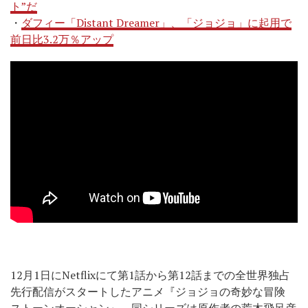
ト”だ
・
ダフィー「Distant Dreamer」、「ジョジョ」に起用で
前日比3.2万％アップ
12月1日にNetflixにて第1話から第12話までの全世界独占
先行配信がスタートしたアニメ『ジョジョの奇妙な冒険
ストーンオーシャン』。同シリーズは原作者の荒木飛呂彦