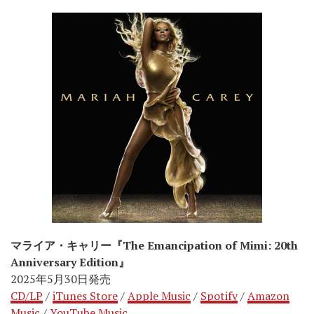
マライア・キャリー『The Emancipation of Mimi: 20th
Anniversary Edition』
2025年5月30日発売
CD/LP
/
iTunes Store
/
Apple Music
/
Spotify
/
Amazon
Music
/
YouTube Music