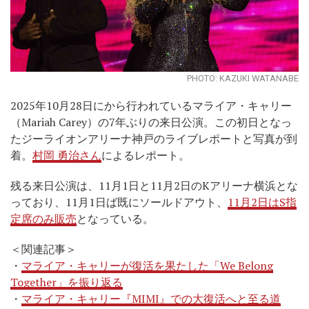
PHOTO: KAZUKI WATANABE
2025年10月28日にから行われているマライア・キャリー
（Mariah Carey）の7年ぶりの来日公演。この初日となっ
たジーライオンアリーナ神戸のライブレポートと写真が到
着。
村岡 勇治さん
によるレポート。
残る来日公演は、11月1日と11月2日のKアリーナ横浜とな
っており、11月1日ば既にソールドアウト、
11月2日はS指
定席のみ販売
となっている。
＜関連記事＞
・
マライア・キャリーが復活を果たした「We Belong
Together」を振り返る
・
マライア・キャリー『MIMI』での大復活へと至る道