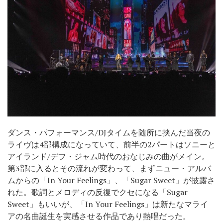
ダンス・パフォーマンス/DJタイムを随所に挟んだ当夜の
ライヴは4部構成になっていて、前半の2パートはソニーと
アイランド/デフ・ジャム時代のおなじみの曲がメイン。
第3部に入るとその流れが変わって、まずニュー・アルバ
ムからの「In Your Feelings」、「Sugar Sweet」が披露さ
れた。歌詞とメロディの反復でクセになる「Sugar
Sweet」もいいが、「In Your Feelings」は新たなマライ
アの名曲誕生を実感させる作品であり熱唱だった。