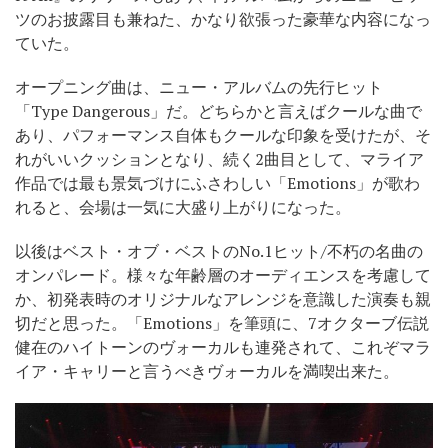
ツのお披露目も兼ねた、かなり欲張った豪華な内容になっ
ていた。
オープニング曲は、ニュー・アルバムの先行ヒット
「Type Dangerous」だ。どちらかと言えばクールな曲で
あり、パフォーマンス自体もクールな印象を受けたが、そ
れがいいクッションとなり、続く2曲目として、マライア
作品では最も景気づけにふさわしい「Emotions」が歌わ
れると、会場は一気に大盛り上がりになった。
以後はベスト・オブ・ベストのNo.1ヒット/不朽の名曲の
オンパレード。様々な年齢層のオーディエンスを考慮して
か、初発表時のオリジナルなアレンジを意識した演奏も親
切だと思った。「Emotions」を筆頭に、7オクターブ伝説
健在のハイトーンのヴォーカルも連発されて、これぞマラ
イア・キャリーと言うべきヴォーカルを満喫出来た。