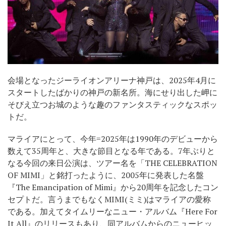
会場となったジーライオンアリーナ神戸は、2025年4月に
スタートしたばかりの神戸の新名所。海にせり出した岬に
そびえ立つお城のような趣のファンタスティックなスポッ
トだ。
マライアにとって、今年=2025年は1990年のデビューから
数えて35周年と、大きな節目となる年である。7年ぶりと
なる今回の来日公演は、ツアー名を「THE CELEBRATION
OF MIMI」と銘打ったように、2005年に発表した名盤
『The Emancipation of Mimi』から20周年を記念したコン
セプトだ。言うまでもなくMIMI(ミミ)はマライアの愛称
である。加えてタイムリーなニュー・アルバム『Here For
It All』のリリースもあり、同アルバムからのニューヒッ