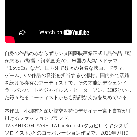
自身の作品のみならずカンヌ国際映画祭正式出品作品『朝
が来る』(監督：河瀨直美)や、米国の人気TVドラマ
『Love Is』など、国内外で数々の著名な映画、ドラマ、
ゲーム、CM作品の音楽を担当する小瀬村。国内外で活躍
を続ける稀有なアーティストで、その才能はデヴェンド
ラ・バンハートやジャイルス・ピーターソン、M83といっ
た錚々たるアーティストからも熱烈な支持を集めている。
本作は、小瀬村と深い親交を持つデザイナー宮下貴裕が手
掛けるファッションブランド、
TAKAHIROMIYASHITATheSoloist.(タカヒロミヤシタザ
ソロイスト.)とのコラボレーション作品で、2021年9月に