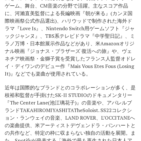
ゲーム、舞台、CM音楽の分野で活躍。主なスコア作品
に、河瀨直美監督による長編映画『朝が来る』(カンヌ国
際映画祭公式作品選出)、ハリウッドで制作された海外ド
ラマ『Love Is』、Nintendo Switch用ゲームソフト『ジャ
ックジャンヌ』、TBS系テレビドラマ『中学聖日記』、ミ
ラノ万博・日本館展示作品などがあり、米Amazonオリジ
ナル映画『ジョナス・ブラザーズ 復活への旅』や、ヴェ
ネチア映画祭・金獅子賞を受賞したフランス人監督オドレ
イ・ディワンのデビュー作『Mais Vous Etes Fous (Losing
It)』などでも楽曲が使用されている。
近年は国際的なブランドとのコラボレーションが多く、是
枝裕和監督が手掛けたSK-II STUDIOのドキュメンタリー
『The Center Lane(池江璃花子)』の音楽や、アパレルブ
ランドTAKAHIROMIYASHITATheSoloist. SS22コレクシ
ョン・ランウェイの音楽、LAND ROVER、L’OCCITANEへ
の楽曲提供、米アーティストデヴェンドラ・バンハートと
の共作など、特定の枠に収まらない独自の活動を展開。ま
た、Spotifyが発表する「海外で最も再生された日本人ア