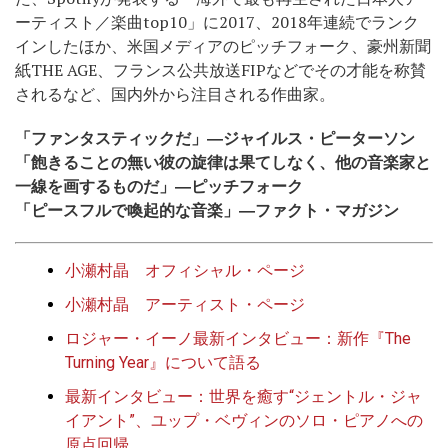
ーティスト／楽曲top10」に2017、2018年連続でランク
インしたほか、米国メディアのピッチフォーク、豪州新聞
紙THE AGE、フランス公共放送FIPなどでその才能を称賛
されるなど、国内外から注目される作曲家。
「ファンタスティックだ」―ジャイルス・ピーターソン
「飽きることの無い彼の旋律は果てしなく、他の音楽家と
一線を画するものだ」―ピッチフォーク
「ピースフルで喚起的な音楽」―ファクト・マガジン
小瀬村晶 オフィシャル・ページ
小瀬村晶 アーティスト・ページ
ロジャー・イーノ最新インタビュー：新作『The
Turning Year』について語る
最新インタビュー：世界を癒す“ジェントル・ジャ
イアント”、ユップ・ベヴィンのソロ・ピアノへの
原点回帰