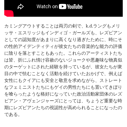
カミングアウトすることは両刃の剣で、k.d.ラングもメリ
ッサ・エスリッジもインディゴ・ガールズも、レズビアン
としての認知度があまりに高くなり過ぎたために、時にそ
の性的アイデンティティが彼女たちの音楽的な能力の評価
に陰りを落とすこともあった。これらのアーティストたち
は皆、折にふれ情け容赦のないジョークや悪趣味な物真似
のターゲットにされた経験を持っているが、彼女たちが衆
目の中で怯むことなく活動を続けていたおかげで、例えば
女性にもクイアにも安全と敬意を求めながら、ストレート
なフェミニストたちにもゲイの男性たちにも置いてきぼり
を喰らったような格好になっていた政治活動家団体のレズ
ビアン・アヴェンジャーズにとっては、ちょうど重要な時
期にレズビアンたちの視認性が高められることになったの
である。