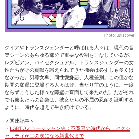
Photo: uDiscover
クイアやトランスジェンダーと呼ばれる人々は、現代の音
楽シーンのあらゆる部分で重要な役割をこなしているが、
レズビアン、バイセクシュアル、トランスジェンダーの女
性たちがその貢献を讃えられてきた機会は必ずしも多くは
なかった。男尊女卑、同性愛嫌悪、人種差別。この僅かな
期間の変遷に登場する人々は皆、当たり前のように、一度
ならずこうした様々な障壁に直面して来たのだ。だがそれ
でも彼女たちの音楽は、彼女たちの不屈の忍耐を証明する
ように、時代を超えて生き続けている。
＜関連記事＞
・
LGBTQミュージシャン史：不寛容の時代から、セクシ
ャリティが二の次になる新世代まで