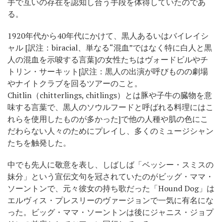
手で互いの存在を認知し合う手段を体得していたのであ
る。
1920年代から40年代にかけて、黒人あるいはバイレイシ
ャル [訳注：biracial、単なる“混血”ではなく特に白人と黒
人の混血を示唆する言葉]の女性たちはヴォードビルやチ
トリン・サーキット[訳注：黒人の出演が呼びものの劇場
やナイトクラブを回るツアーのこと。
Chitlin（chitterlings, chitlings）とは豚や子牛の臓物を意
味する言葉で、黒人のソウルフードと呼ばれる料理にはこ
れらを使用したものが多かった]で他の人種や肌の色にこ
だわらない人々のためにプレイし、多くのミュージシャン
たちを触発した。
中でも先人に敬意を表し、しばしば「ベッシー・スミスの
妹分」という宣伝文句を冠されていたのがビッグ・ママ・
ソーントンで、元々彼女の持ち歌だった「Hound Dog」は
エルヴィス・プレスリーのヴァージョンで一気に有名にな
った。ビッグ・ママ・ソーントンは後にジャニス・ジョプ