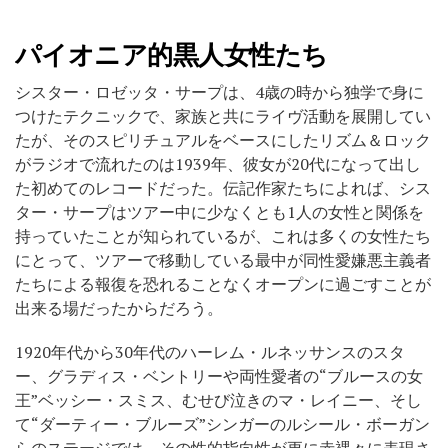
パイオニア的黒人女性たち
シスター・ロゼッタ・サープは、4歳の時から独学で身に
つけたテクニックで、家族と共にライヴ活動を展開してい
たが、そのスピリチュアルをベースにしたリズム＆ロック
がラジオで流れたのは1939年、彼女が20代になって出し
た初めてのレコードだった。伝記作家たちによれば、シス
ター・サープはツアー中に少なくとも1人の女性と関係を
持っていたことが知られているが、これは多くの女性たち
にとって、ツアーで移動している最中が同性愛嫌悪主義者
たちによる報復を恐れることなくオープンに過ごすことが
出来る場だったからだろう。
1920年代から30年代のハーレム・ルネッサンスのスタ
ー、グラディス・ベントリーや両性愛者の“ブルースの女
王”ベッシー・スミス、むせび泣きのマ・レイニー、そし
て“ダーティー・ブルーズ”シンガーのルシール・ボーガン
らのステージでは、その性的指向性が更に赤裸々に表現さ