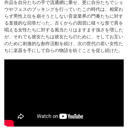
作品を自分たちの手で流通網に乗せ、更に自分たちでショ
ウやフェスのブッキングを行っていたこの時代は、相変わ
らず男性上位を崩そうとしない音楽業界の門番たちに対す
る直接的な回答だった。古くからの因習に様々な形で異を
唱える女性たちに対する風当たりはますます強さを増した
が、それでも彼女たちは彼女たちのために、そしてお互い
のために刺激的な創作活動を続け、次の世代の若い女性た
ちに楽器を手にして自らの物語を紡ぐことを促し続けた。