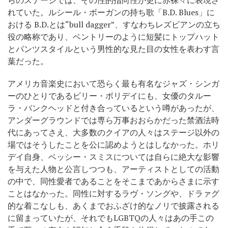
れていた。ルシール・ボーガンの持ち歌「B.D. Blues」に
おける B.D.とは“bull dagger”、すなわちレズビアンの立ち
役の略称であり、ベントリーのように短髪にトップハット
とパンツスタイルという男性的な見た目の女性を表わす言
葉だった。
アメリカ音楽史において恐らく最も有名なジャズ・シンガ
ーのひとりであるビリー・ボリデイにも、女優のタルー
ラ・バンクヘッドと付き合っているという噂があったが、
アンダーグラウンドでは専ら万事おおらかだった禁酒法時
代にあってさえ、大多数のクイアの人々はステージ以外の
場ではそうしたことを公に認めようとはしなかった。ホリ
デイ自身、ベッシー・スミスについては自らに絶大な影響
を与えた人物と公言しつつも、アーティストとしての活動
の中で、同性愛者であることをそこまであからさまに示す
ことはなかった。同性に対するラヴ・ソングや、ドラァグ
的な着こなしも、あくまでおふざけ的なノリで披露される
に留まっていたが、それでもLGBTQの人々はあの手この