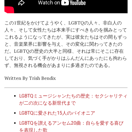
この1世紀をかけてようやく、LGBTQの人々、非白人の
人々、そして女性たちは本来手にすべきものを掴みとって
これるようになってきたが、実は彼女たちはその間もずっ
と、音楽業界に影響を与え、その変化に関わってきたの
だ。LGBTQの歴史の大半と同様、それは常にそこに存在
しており、気づく手がかりはふんだんにあったにも拘わら
ず、無視される機会があまりに多過ぎたのである。
Written By Trish Bendix
LGBTQミュージシャンたちの歴史：セクシャリティ
が二の次になる新世代まで
LGBTQに愛された15人のパイオニア
LGBTQを讃えるアンセム20曲：自らを愛する喜び
を表現した歌