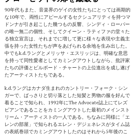
90年代もまた、音楽界のゲイの女性たちにとっては画期的
な10年で、両性にアピールするセクシュアリティを持つマ
ドンナが引き起こした幾つもの反響、シンディ・ローパー
の唯一無二の個性、そしてクイーン・ラティファの堂々た
る独立宣言は、それまでに増して更に様々な表現や主義主
張を持った女性たちが声をあげられる余地を生み出した。
中でもk.d.ラングとメリッサ・エスリッジは、明確な意思
を持って同性愛者としてカミングアウトしながら、批評家
たちの評価とビルボード・チャートの上位進出を成し遂げ
たアーティストたちである。
k.d.ラングはカナダ生まれのカントリー・フォーク・シン
ガーで、ばっさりと切り落とした短髪と男物の服を好んで
着ることで知られ、1992年にThe Advocate誌上にてレズ
ビアンであることをカミングアウトした最初のメインスト
リーム・アーティストの一人である。ちなみに同様に「エ
レンの部屋」で知られるエレン・デジェネレスがタイム誌
の表紙巻頭でカミングアウトしたのはそれから5年後のこ