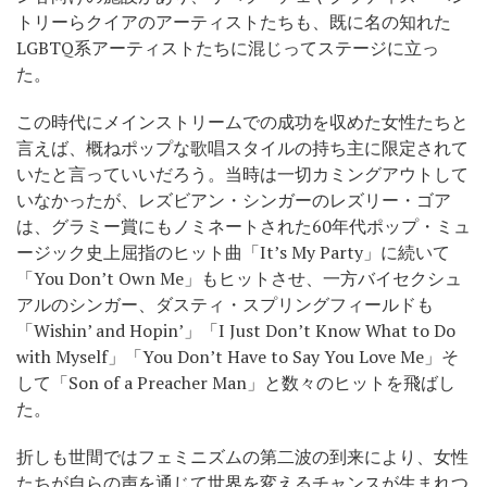
トリーらクイアのアーティストたちも、既に名の知れた
LGBTQ系アーティストたちに混じってステージに立っ
た。
この時代にメインストリームでの成功を収めた女性たちと
言えば、概ねポップな歌唱スタイルの持ち主に限定されて
いたと言っていいだろう。当時は一切カミングアウトして
いなかったが、レズビアン・シンガーのレズリー・ゴア
は、グラミー賞にもノミネートされた60年代ポップ・ミュ
ージック史上屈指のヒット曲「It’s My Party」に続いて
「You Don’t Own Me」もヒットさせ、一方バイセクシュ
アルのシンガー、ダスティ・スプリングフィールドも
「Wishin’ and Hopin’」「I Just Don’t Know What to Do
with Myself」「You Don’t Have to Say You Love Me」そ
して「Son of a Preacher Man」と数々のヒットを飛ばし
た。
折しも世間ではフェミニズムの第二波の到来により、女性
たちが自らの声を通じて世界を変えるチャンスが生まれつ