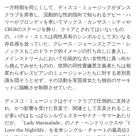
一方時期を同じくして、ディスコ・ミュージックがダンス
クラブを席巻し、流動的な性的指向で知られるデビー・ハ
リーがブロンディを率いてマックス・カンザス・シティや
CBGBのステージを飾り、クイアとされてはいないもの
の、パティ・スミスは両性具有のシンボルとして大いなる
存在感を放っていた。グレース・ジョーンズとアニー・レ
ノックスもこのドラァグ的イメージの打ち出しに参入し、
メインストリームにおいて伝統的な古い女性性に真っ向か
ら挑んでみせたものの、世間の同性愛嫌悪主義者たちは相
変わらずレズビアンのミュージシャンたちに対する差別意
識を隠そうとせず、その活動を実質彼女たち独自のサーキ
ットに隔離させ制限させていた。
ディスコ・ミュージックはゲイ・クラブで圧倒的に支持さ
れ、かつ影響を受けた音楽で、関連として言及されること
が多いのはもっぱらシルヴェスターやドナ・サマーあたり
だが、「Lady Marmalade」のノナ・ヘンドリックスや「I
Love the Nightlife」を全米シングル・チャートの最高位2