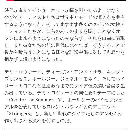
時代が進んでインターネットが幅を利かせるようになり、
やがてアーティストたちは世界中とモードの流入点を共有
するようになった。そしてますます多くのクイアの女性ア
ーティストたちが、自らのありのままを隠すことなくオー
プンに出来るようになったのみならず、それを自由に表現
し、また彼女たちの前の世代に比べれば、そうすることで
後から喰らうことになる様々な誹謗中傷に対しても恐れを
抱かずに済むようになった。
デミ・ロヴァート、ティーガン・アンド・サラ、キング・
プリンセス、ホールジー、ジェネル・モネイ、そしてヘイ
リー・キヨコなどは過激なまでにクイア色の濃い音楽を生
み出している。デミ・ロヴァートの同性愛をテーマにした
「Cool for the Summer」や、ホールジーのバイセクシュ
アルを公表しているロレン・ハウレギとのデュエット
「Strangers」も、新しい世代のクイアたちのアンセムが
作り出される流れを促すものだ。