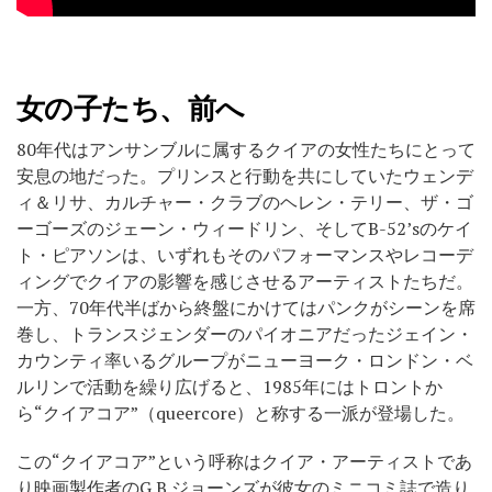
女の子たち、前へ
80年代はアンサンブルに属するクイアの女性たちにとって
安息の地だった。プリンスと行動を共にしていたウェンデ
ィ＆リサ、カルチャー・クラブのヘレン・テリー、ザ・ゴ
ーゴーズのジェーン・ウィードリン、そしてB-52’sのケイ
ト・ピアソンは、いずれもそのパフォーマンスやレコーデ
ィングでクイアの影響を感じさせるアーティストたちだ。
一方、70年代半ばから終盤にかけてはパンクがシーンを席
巻し、トランスジェンダーのパイオニアだったジェイン・
カウンティ率いるグループがニューヨーク・ロンドン・ベ
ルリンで活動を繰り広げると、1985年にはトロントか
ら“クイアコア”（queercore）と称する一派が登場した。
この“クイアコア”という呼称はクイア・アーティストであ
り映画製作者のG.B.ジョーンズが彼女のミニコミ誌で造り