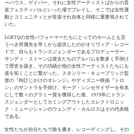
ーハウス、ゲイバー、それに女性アーティストばかりの音
楽フェスティバルといった場でプレイし、そこでは女性運
動とコミュニティとが音楽それ自体と同様に重要視されて
いた。
LGBTQの女性パフォーマーたちにとってのホームとも言
うべき所属先を早くから提供したのがオリヴィア・レコー
ドで、自らもトランスジェンダーであるプロデューサー、
サンディ・ストーンは彼女たちのアルバムを数多く手掛け
て歴史を築き、その功績が他の女性アーティストたちにも
道を拓くことに繋がった。スタンリー・キューブリック監
督の『時計じかけのオレンジ』やディズニー映画『トロ
ン』のサントラを手掛け、モーグ・シンセサイザーを有名
にして数々のグラミー賞を獲得した後、1979年にトラン
スジェンダーとしてカミングアウトしたエレクトロニッ
ク・ミュージシャンのウェンディ・カルロスはその代表格
である。
女性たちが自分たちで曲を書き、レコーディングし、その