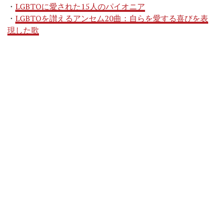
・
LGBTQに愛された15人のパイオニア
・
LGBTQを讃えるアンセム20曲：自らを愛する喜びを表
現した歌