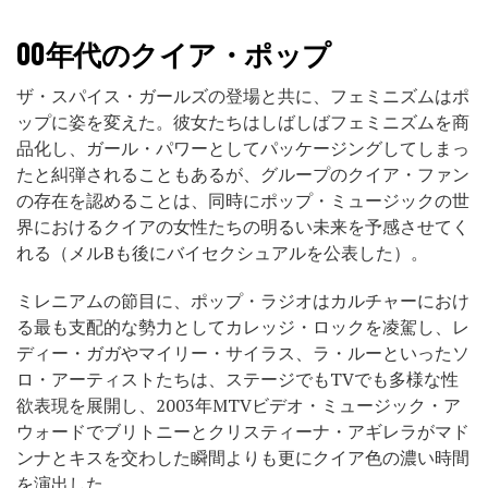
00年代のクイア・ポップ
ザ・スパイス・ガールズの登場と共に、フェミニズムはポ
ップに姿を変えた。彼女たちはしばしばフェミニズムを商
品化し、ガール・パワーとしてパッケージングしてしまっ
たと糾弾されることもあるが、グループのクイア・ファン
の存在を認めることは、同時にポップ・ミュージックの世
界におけるクイアの女性たちの明るい未来を予感させてく
れる（メルBも後にバイセクシュアルを公表した）。
ミレニアムの節目に、ポップ・ラジオはカルチャーにおけ
る最も支配的な勢力としてカレッジ・ロックを凌駕し、レ
ディー・ガガやマイリー・サイラス、ラ・ルーといったソ
ロ・アーティストたちは、ステージでもTVでも多様な性
欲表現を展開し、2003年MTVビデオ・ミュージック・ア
ウォードでブリトニーとクリスティーナ・アギレラがマド
ンナとキスを交わした瞬間よりも更にクイア色の濃い時間
を演出した。