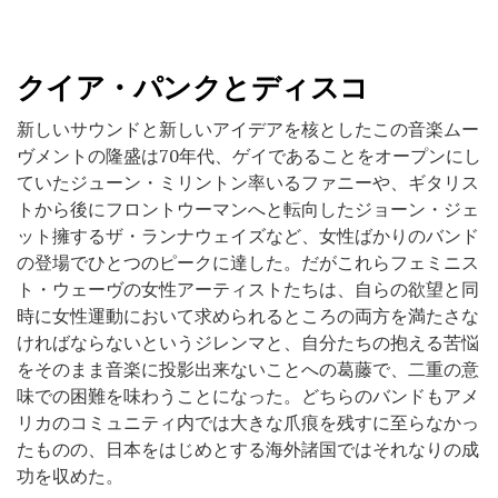
クイア・パンクとディスコ
新しいサウンドと新しいアイデアを核としたこの音楽ムー
ヴメントの隆盛は70年代、ゲイであることをオープンにし
ていたジューン・ミリントン率いるファニーや、ギタリス
トから後にフロントウーマンへと転向したジョーン・ジェ
ット擁するザ・ランナウェイズなど、女性ばかりのバンド
の登場でひとつのピークに達した。だがこれらフェミニス
ト・ウェーヴの女性アーティストたちは、自らの欲望と同
時に女性運動において求められるところの両方を満たさな
ければならないというジレンマと、自分たちの抱える苦悩
をそのまま音楽に投影出来ないことへの葛藤で、二重の意
味での困難を味わうことになった。どちらのバンドもアメ
リカのコミュニティ内では大きな爪痕を残すに至らなかっ
たものの、日本をはじめとする海外諸国ではそれなりの成
功を収めた。