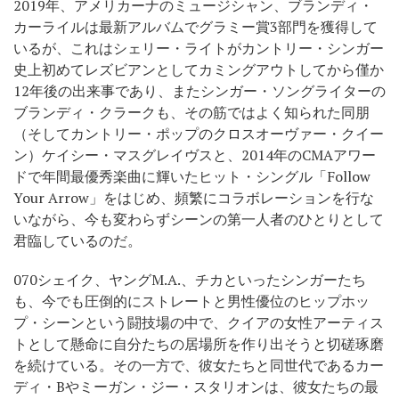
2019年、アメリカーナのミュージシャン、ブランディ・
カーライルは最新アルバムでグラミー賞3部門を獲得して
いるが、これはシェリー・ライトがカントリー・シンガー
史上初めてレズビアンとしてカミングアウトしてから僅か
12年後の出来事であり、またシンガー・ソングライターの
ブランディ・クラークも、その筋ではよく知られた同朋
（そしてカントリー・ポップのクロスオーヴァー・クイー
ン）ケイシー・マスグレイヴスと、2014年のCMAアワー
ドで年間最優秀楽曲に輝いたヒット・シングル「Follow
Your Arrow」をはじめ、頻繁にコラボレーションを行な
いながら、今も変わらずシーンの第一人者のひとりとして
君臨しているのだ。
070シェイク、ヤングM.A.、チカといったシンガーたち
も、今でも圧倒的にストレートと男性優位のヒップホッ
プ・シーンという闘技場の中で、クイアの女性アーティス
トとして懸命に自分たちの居場所を作り出そうと切磋琢磨
を続けている。その一方で、彼女たちと同世代であるカー
ディ・Bやミーガン・ジー・スタリオンは、彼女たちの最