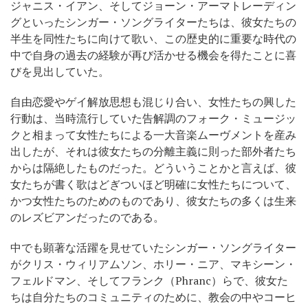
ジャニス・イアン、そしてジョーン・アーマトレーディン
グといったシンガー・ソングライターたちは、彼女たちの
半生を同性たちに向けて歌い、この歴史的に重要な時代の
中で自身の過去の経験が再び活かせる機会を得たことに喜
びを見出していた。
自由恋愛やゲイ解放思想も混じり合い、女性たちの興した
行動は、当時流行していた告解調のフォーク・ミュージッ
クと相まって女性たちによる一大音楽ムーヴメントを産み
出したが、それは彼女たちの分離主義に則った部外者たち
からは隔絶したものだった。どういうことかと言えば、彼
女たちが書く歌はどぎついほど明確に女性たちについて、
かつ女性たちのためのものであり、彼女たちの多くは生来
のレズビアンだったのである。
中でも顕著な活躍を見せていたシンガー・ソングライター
がクリス・ウィリアムソン、ホリー・ニア、マキシーン・
フェルドマン、そしてフランク（Phranc）らで、彼女た
ちは自分たちのコミュニティのために、教会の中やコーヒ