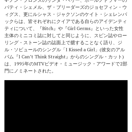
4-ノン・ブロンズのリンダ・ペリー、ホールノドラマーの
パティ・シェメル、ザ・ブリーダーズのジョセフィン・ウ
ィグス、更にルシャス・ジャクソンのケイト・シェレンバ
ックらは、皆それぞれにクイアである自らのアイデンティ
ティについて、『Bitch』や『Girl Germs』といった女性
主体のミニコミ誌に対してと同じように、スピン誌やロー
リング・ストーン誌の誌面上で臆することなく語り、ジ
ル・ソビュールのシングル「I Kissed a Girl」(彼女のアル
バム『I Can’t Think Straight』からのシングル・カット)
は、1995年のMTVビデオ・ミュージック・アワードで2部
門にノミネートされた。