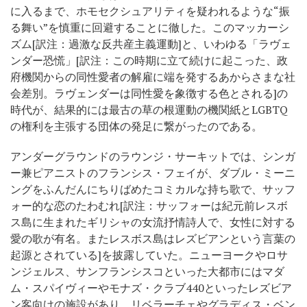
に入るまで、ホモセクシュアリティを疑われるような“振
る舞い”を慎重に回避することに徹した。このマッカーシ
ズム[訳注：過激な反共産主義運動]と、いわゆる「ラヴェ
ンダー恐慌」[訳注：この時期に立て続けに起こった、政
府機関からの同性愛者の解雇に端を発するあからさまな社
会差別。ラヴェンダーは同性愛を象徴する色とされる]の
時代が、結果的には最古の草の根運動の機関紙とLGBTQ
の権利を主張する団体の発足に繋がったのである。
アンダーグラウンドのラウンジ・サーキットでは、シンガ
ー兼ピアニストのフランシス・フェイが、ダブル・ミーニ
ングをふんだんにちりばめたコミカルな持ち歌で、サッフ
ォー的な恋のたわむれ[訳注：サッフォーは紀元前レスボ
ス島に生まれたギリシャの女流抒情詩人で、女性に対する
愛の歌が有名。またレスボス島はレズビアンという言葉の
起源とされている]を披露していた。ニューヨークやロサ
ンジェルス、サンフランシスコといった大都市にはマダ
ム・スパイヴィーやモナズ・クラブ440といったレズビア
ン客向けの施設があり、リベラーチェやグラディス・ベン