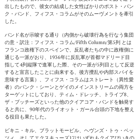
出したもので、彼女の結成した女性ばかりのポスト・パン
ク・バンド、フィフス・コラムがそのムーヴメントを牽引
した。
バンド名が示唆する通り（内側から破壊行為を行なう集団
の意・訳注：フィフス・コラム/Fifth Column/第5列 とは
フランコ政権下のスペインで、反乱者たちの中に政権側に
通じる一派がおり、1936年に反乱軍が首都マドリード目
指して4列縦隊で進軍した際、その一派が5列目として反逆
すると宣言したことに由来する、後方攪乱や内部スパイを
意味する言葉）、フィフス・コラムはストレート（異性愛
者）のパンク・シーンとゲイのメインストリームの両方を
ターゲットにしており、ティム・ドレッチ、トライブ8、
ザ・ブッチーズといった他のクイアコア・バンドを触発す
ると共に、90年代のライオット・ガール台頭の下地を整え
る役目も果たした。
ビキニ・キル、ブラットモービル、ヘヴンズ・トゥ・ベッ
ツィ、そしてエクスキューズ17はいずれもクイアびいきの