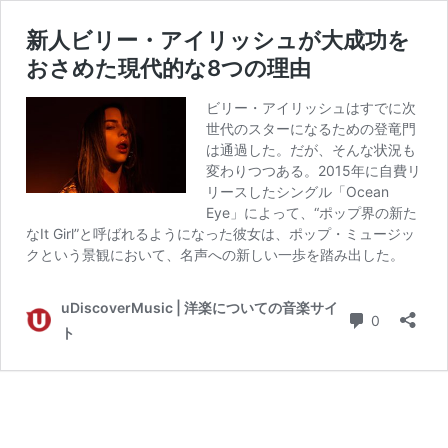
新人ビリー・アイリッシュが大成功を
おさめた現代的な8つの理由
ビリー・アイリッシュはすでに次
世代のスターになるための登竜門
は通過した。だが、そんな状況も
変わりつつある。2015年に自費リ
リースしたシングル「Ocean
Eye」によって、“ポップ界の新た
なIt Girl”と呼ばれるようになった彼女は、ポップ・ミュージッ
クという景観において、名声への新しい一歩を踏み出した。
uDiscoverMusic | 洋楽についての音楽サイ
コメント
0
ト