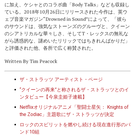
に加え、ケシャとのコラボ曲「Body Talks」なども収録し
ている。2018年10月26日にリリースされた今作は、英ウ
ェブ音楽マガジン“Drowned in Sound”によって、「彼ら
のサウンドは、強気なストーンズのグルーヴと、クイーン
のシアトリカルな華々しさ、そしてT・レックスの無礼な
がら誘惑的な、謎めいたリリックではちきれんばかりだ」
と評価された他、各所で広く称賛された。
Written By Tim Peacock
ザ・ストラッツ アーティスト・ページ
“クイーンの再来”と称されるザ・ストラッツとのイ
ンタビュー【今泉圭姫子連載】
Netflixオリジナルアニメ「聖闘士星矢： Knights of
the Zodiac」主題歌にザ・ストラッツが決定
ロックのスピリットを燃やし続ける現在進行形のバ
ンド10組