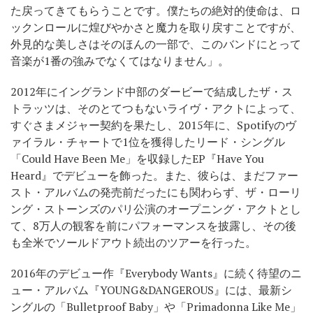
た戻ってきてもらうことです。僕たちの絶対的使命は、ロ
ックンロールに煌びやかさと魔力を取り戻すことですが、
外見的な美しさはそのほんの一部で、このバンドにとって
音楽が1番の強みでなくてはなりません」。
2012年にイングランド中部のダービーで結成したザ・ス
トラッツは、そのとてつもないライヴ・アクトによって、
すぐさまメジャー契約を果たし、2015年に、Spotifyのヴ
ァイラル・チャートで1位を獲得したリード・シングル
「Could Have Been Me」を収録したEP『Have You
Heard』でデビューを飾った。また、彼らは、まだファー
スト・アルバムの発売前だったにも関わらず、ザ・ローリ
ング・ストーンズのパリ公演のオープニング・アクトとし
て、8万人の観客を前にパフォーマンスを披露し、その後
も全米でソールドアウト続出のツアーを行った。
2016年のデビュー作『Everybody Wants』に続く待望のニ
ュー・アルバム『YOUNG&DANGEROUS』には、最新シ
ングルの「Bulletproof Baby」や「Primadonna Like Me」