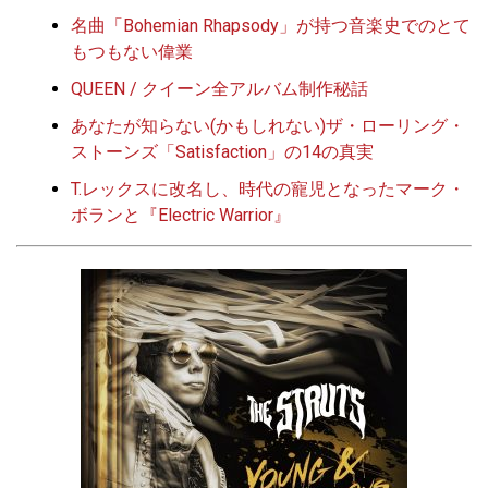
名曲「Bohemian Rhapsody」が持つ音楽史でのとて
もつもない偉業
QUEEN / クイーン全アルバム制作秘話
あなたが知らない(かもしれない)ザ・ローリング・
ストーンズ「Satisfaction」の14の真実
T.レックスに改名し、時代の寵児となったマーク・
ボランと『Electric Warrior』