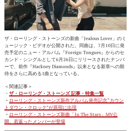
ザ・ローリング・ストーンズの新曲「Jealous Lover」のミ
ュージック・ビデオが公開された。同曲は、7月10日に発
売予定のニュー・アルバム『Foreign Tongues』からのセ
カンド・シングルとして6月26日にリリースされたナンバ
ーで、前作『Hackney Diamonds』以来となる新章への期
待をさらに高める1曲となっている。
＜関連記事＞
・
ザ・ローリング・ストーンズ 記事・特集一覧
・
ローリング・ストーンズ新作アルバム発売記念“カウン
トダウン・クロック”が原宿に出現
・
ローリング・ストーンズ新曲「In The Stars」MV公
開。若返ったメンバーが登場