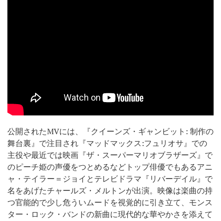
公開されたMVには、『クイーンズ・ギャンビット: 制作の
舞台裏』で注目され『マッドマックス:フュリオサ』での
主役や最近では映画『ザ・スーパーマリオブラザーズ』で
のピーチ姫の声優をつとめるなどトップ俳優でもあるアニ
ャ・テイラー＝ジョイとテレビドラマ『リバーデイル』で
名をあげたチャールズ・メルトンが出演。映像は楽曲の持
つ官能的で少し危ういムードを視覚的に引き立て、モンス
ター・ロック・バンドの新曲に現代的な華やかさを添えて