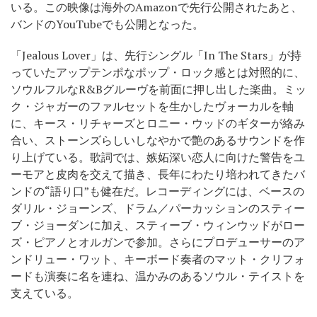
いる。この映像は海外のAmazonで先行公開されたあと、
バンドのYouTubeでも公開となった。
「Jealous Lover」は、先行シングル「In The Stars」が持
っていたアップテンポなポップ・ロック感とは対照的に、
ソウルフルなR&Bグルーヴを前面に押し出した楽曲。ミッ
ク・ジャガーのファルセットを生かしたヴォーカルを軸
に、キース・リチャーズとロニー・ウッドのギターが絡み
合い、ストーンズらしいしなやかで艶のあるサウンドを作
り上げている。歌詞では、嫉妬深い恋人に向けた警告をユ
ーモアと皮肉を交えて描き、長年にわたり培われてきたバ
ンドの“語り口”も健在だ。レコーディングには、ベースの
ダリル・ジョーンズ、ドラム／パーカッションのスティー
ブ・ジョーダンに加え、スティーブ・ウィンウッドがロー
ズ・ピアノとオルガンで参加。さらにプロデューサーのア
ンドリュー・ワット、キーボード奏者のマット・クリフォ
ードも演奏に名を連ね、温かみのあるソウル・テイストを
支えている。