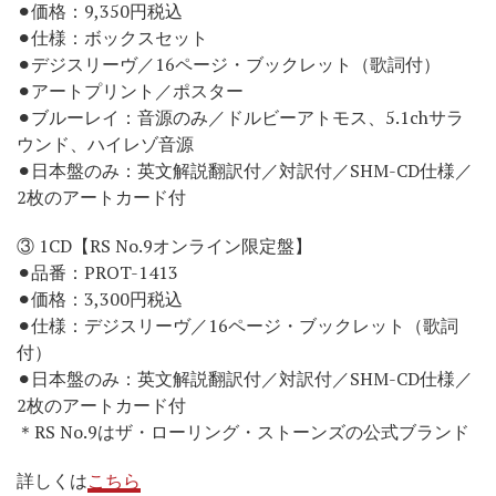
⚫︎価格：9,350円税込
⚫︎仕様：ボックスセット
⚫︎デジスリーヴ／16ページ・ブックレット（歌詞付）
⚫︎アートプリント／ポスター
⚫︎ブルーレイ：音源のみ／ドルビーアトモス、5.1chサラ
ウンド、ハイレゾ音源
⚫︎日本盤のみ：英文解説翻訳付／対訳付／SHM-CD仕様／
2枚のアートカード付
③ 1CD【RS No.9オンライン限定盤】
⚫︎品番：PROT-1413
⚫︎価格：3,300円税込
⚫︎仕様：デジスリーヴ／16ページ・ブックレット（歌詞
付）
⚫︎日本盤のみ：英文解説翻訳付／対訳付／SHM-CD仕様／
2枚のアートカード付
＊RS No.9はザ・ローリング・ストーンズの公式ブランド
詳しくは
こちら