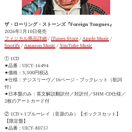
ザ・ローリング・ストーンズ『Foreign Tongues』
2026年7月10日発売
フィジカル商品詳細
/
iTunes Store
/
Apple Music
/
Spotify
/
Amazon Music
/
YouTube Music
① 1CD
⚫︎品番：UICY-16494
⚫︎価格：3,300円税込
⚫︎仕様：デジスリーヴ／16ページ・ブックレット（歌詞
付）
⚫︎日本盤のみ：英文解説翻訳付／対訳付／SHM-CD仕様／
2枚のアートカード付
② 1CD＋1ブルーレイ（音源のみ）【ボックスセット】
【限定盤】
⚫︎品番：UICY-80757