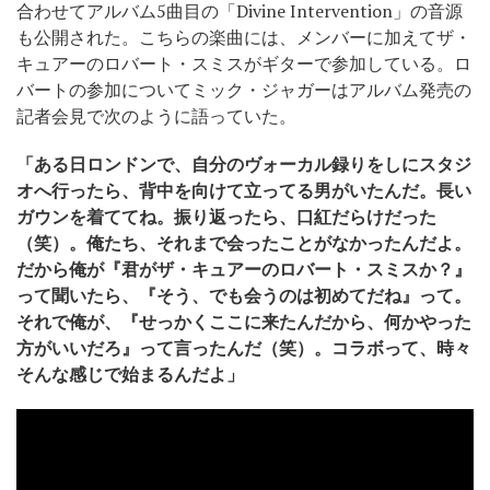
合わせてアルバム5曲目の「Divine Intervention」の音源
も公開された。こちらの楽曲には、メンバーに加えてザ・
キュアーのロバート・スミスがギターで参加している。ロ
バートの参加についてミック・ジャガーはアルバム発売の
記者会見で次のように語っていた。
「ある日ロンドンで、自分のヴォーカル録りをしにスタジ
オへ行ったら、背中を向けて立ってる男がいたんだ。長い
ガウンを着ててね。振り返ったら、口紅だらけだった
（笑）。俺たち、それまで会ったことがなかったんだよ。
だから俺が『君がザ・キュアーのロバート・スミスか？』
って聞いたら、『そう、でも会うのは初めてだね』って。
それで俺が、『せっかくここに来たんだから、何かやった
方がいいだろ』って言ったんだ（笑）。コラボって、時々
そんな感じで始まるんだよ」