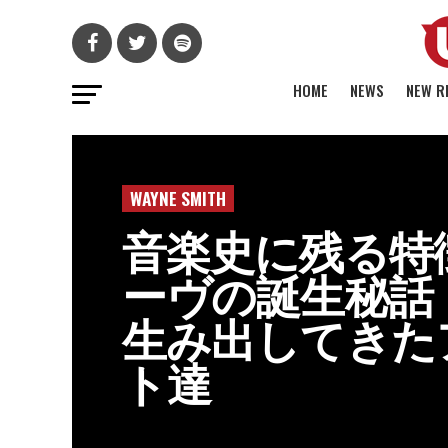
HOME
NEWS
NEW R
WAYNE SMITH
音楽史に残る特
ーヴの誕生秘話
生み出してきた
ト達