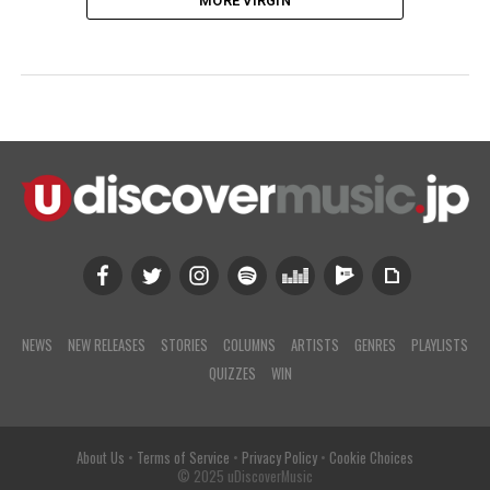
MORE VIRGIN
NEWS
NEW RELEASES
STORIES
COLUMNS
ARTISTS
GENRES
PLAYLISTS
QUIZZES
WIN
About Us
•
Terms of Service
•
Privacy Policy
•
Cookie Choices
© 2025 uDiscoverMusic