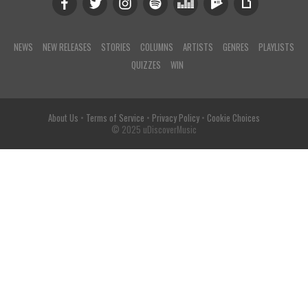
NEWS
NEW RELEASES
STORIES
COLUMNS
ARTISTS
GENRES
PLAYLISTS
QUIZZES
WIN
About Us
•
Terms of Service
•
Privacy Policy
•
Cookie Choices
© 2025 uDiscoverMusic