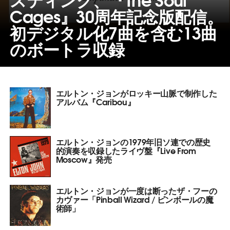
Cages』30周年記念版配信。
初デジタル化7曲を含む13曲
のボートラ収録
エルトン・ジョンがロッキー山脈で制作した
アルバム『Caribou』
エルトン・ジョンの1979年旧ソ連での歴史
的演奏を収録したライヴ盤『Live From
Moscow』発売
エルトン・ジョンが一度は断ったザ・フーの
カヴァー「Pinball Wizard / ピンボールの魔
術師」