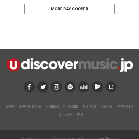
MORE RAY COOPER
NEWS
NEW RELEASES
STORIES
COLUMNS
ARTISTS
GENRES
PLAYLISTS
QUIZZES
WIN
About Us
•
Terms of Service
•
Privacy Policy
•
Cookie Choices