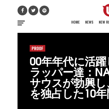
HOME
NEWS
NEW R
PROOF
00年年代に活躍
ラッパー達：N
サウスが勃興し
を独占した10年