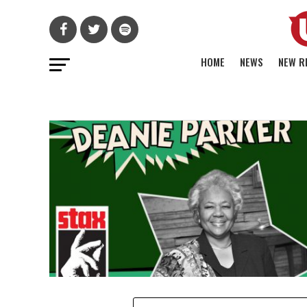
HOME
NEWS
NEW R
POPS STAPLES
キング牧師記念
レイリスト「抗
歌たち」