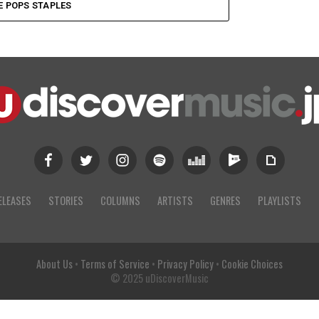
 POPS STAPLES
ELEASES
STORIES
COLUMNS
ARTISTS
GENRES
PLAYLISTS
About Us
•
Terms of Service
•
Privacy Policy
•
Cookie Choices
© 2025 uDiscoverMusic