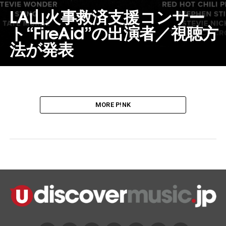
LA山火事救済支援コンサー
ト“FireAid”の出演者／視聴方
法が発表
MORE P!NK