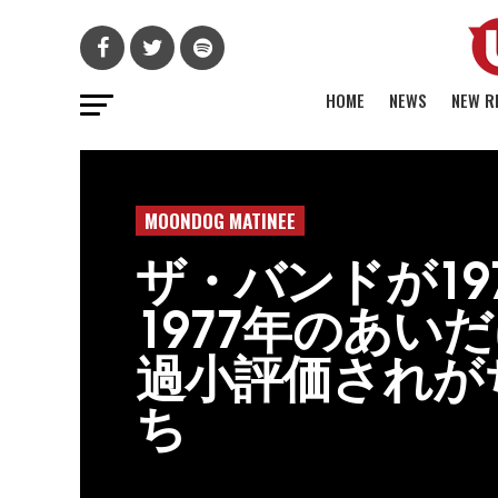
HOME
NEWS
NEW R
MOONDOG MATINEE
ザ・バンドが19
1977年のあい
過小評価されが
ち