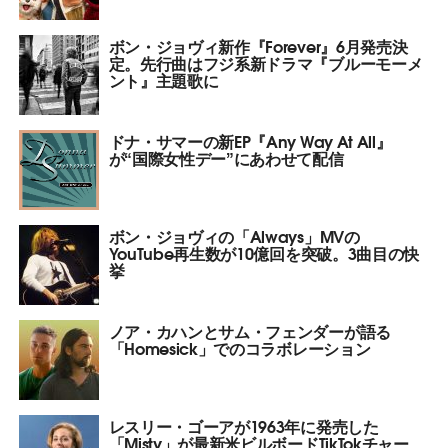
ボン・ジョヴィ新作『Forever』6月発売決
定。先行曲はフジ系新ドラマ『ブルーモーメ
ント』主題歌に
ドナ・サマーの新EP『Any Way At All』
が“国際女性デー”にあわせて配信
ボン・ジョヴィの「Always」MVの
YouTube再生数が10億回を突破。3曲目の快
挙
ノア・カハンとサム・フェンダーが語る
「Homesick」でのコラボレーション
レスリー・ゴーアが1963年に発売した
「Misty」が最新米ビルボードTikTokチャー