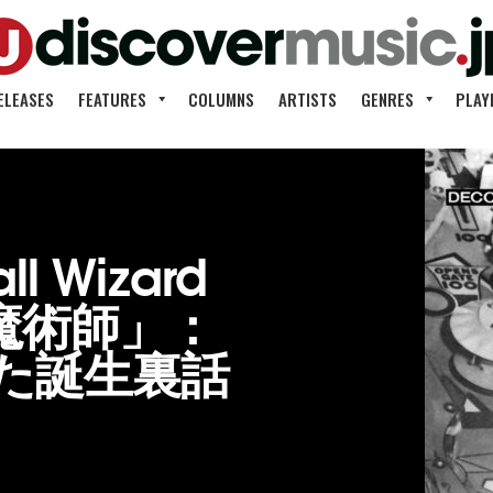
ELEASES
FEATURES
COLUMNS
ARTISTS
GENRES
PLAY
 Wizard
魔術師」：
た誕生裏話