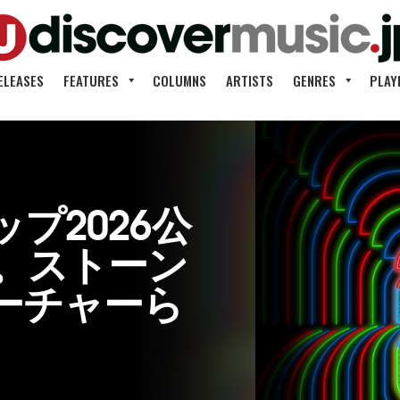
ELEASES
FEATURES
COLUMNS
ARTISTS
GENRES
PLAY
ップ2026公
。ストーン
ューチャーら