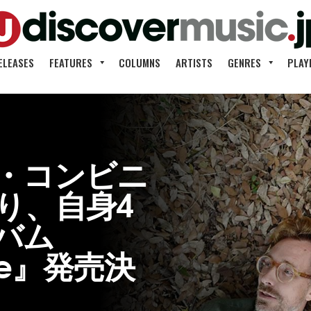
ELEASES
FEATURES
COLUMNS
ARTISTS
GENRES
PLAY
・コンビニ
り、自身4
バム
ove』発売決