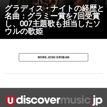
グラディス・ナイトの経歴と
名曲：グラミー賞を7回受賞
し、007主題歌も担当したソ
ウルの歌姫
MORE JOSH GROBAN