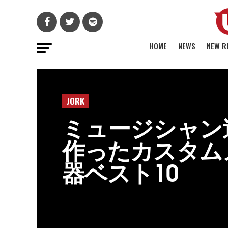
HOME
NEWS
NEW R
JORK
ミュージシャン
作ったカスタム
器ベスト10