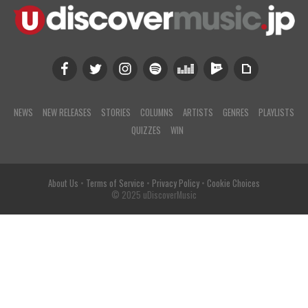
NEWS
NEW RELEASES
STORIES
COLUMNS
ARTISTS
GENRES
PLAYLISTS
QUIZZES
WIN
About Us
•
Terms of Service
•
Privacy Policy
•
Cookie Choices
© 2025 uDiscoverMusic