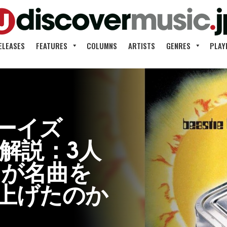
ELEASES
FEATURES
COLUMNS
ARTISTS
GENRES
PLAY
ーイズ
y』解説：3人
Jが名曲を
上げたのか