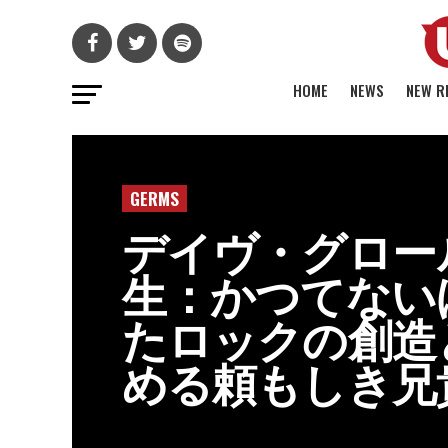
HOME
NEWS
NEW R
GERMS
デイヴ・グロー
生：かつてない
たロックの創造
める頼もしき兄