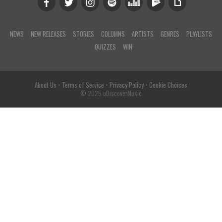
NEWS
NEW RELEASES
STORIES
COLUMNS
ARTISTS
GENRES
PLAYLISTS
QUIZZES
WIN
About Us
•
Terms of Service
•
Privacy Policy
•
Cookie Choices
© 2025 uDiscoverMusic