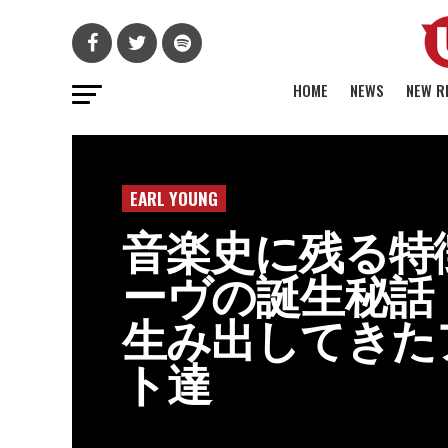
HOME
NEWS
NEW R
EARL YOUNG
音楽史に残る特
ーヴの誕生秘話
生み出してきた
ト達