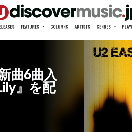
ELEASES
FEATURES
COLUMNS
ARTISTS
GENRES
PLAY
新曲6曲入
Lily』を配