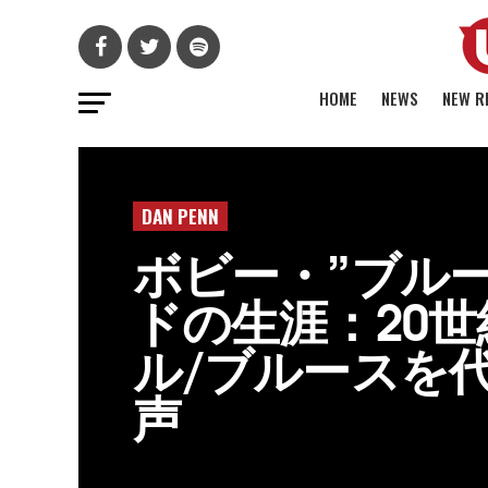
HOME
NEWS
NEW R
DAN PENN
ボビー・”ブル
ドの生涯：20
ル/ブルースを
声