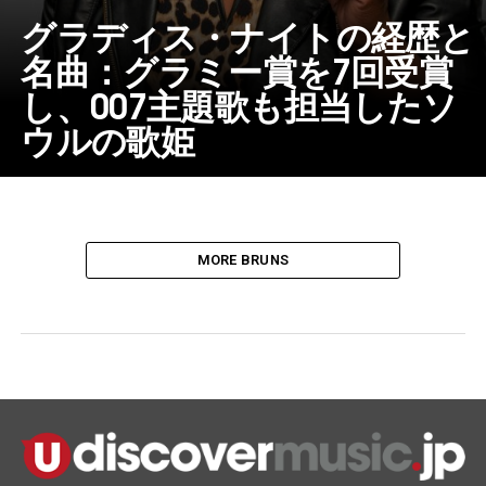
グラディス・ナイトの経歴と
名曲：グラミー賞を7回受賞
し、007主題歌も担当したソ
ウルの歌姫
MORE BRUNS