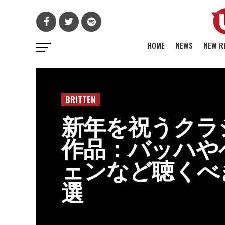
HOME
NEWS
NEW R
BRITTEN
新年を祝うクラ
作品：バッハや
ェンなど聴くべ
選