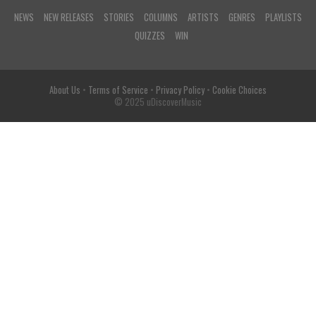
NEWS
NEW RELEASES
STORIES
COLUMNS
ARTISTS
GENRES
PLAYLISTS
QUIZZES
WIN
About Us
•
Terms of Service
•
Privacy Policy
•
Cookie Choices
© 2025 uDiscoverMusic