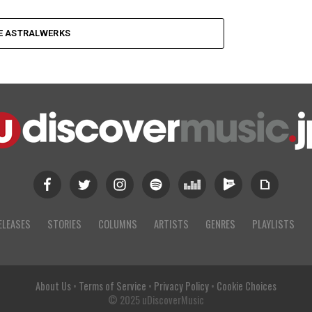
E ASTRALWERKS
ELEASES
STORIES
COLUMNS
ARTISTS
GENRES
PLAYLISTS
About Us
•
Terms of Service
•
Privacy Policy
•
Cookie Choices
© 2025 uDiscoverMusic