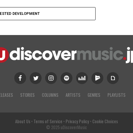
ESTED DEVELOPMENT
ELEASES
STORIES
COLUMNS
ARTISTS
GENRES
PLAYLISTS
About Us
•
Terms of Service
•
Privacy Policy
•
Cookie Choices
© 2025 uDiscoverMusic