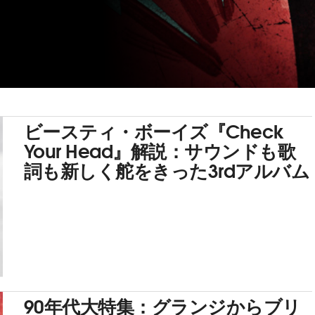
ビースティ・ボーイズ『Check
Your Head』解説：サウンドも歌
詞も新しく舵をきった3rdアルバム
90年代大特集：グランジからブリ