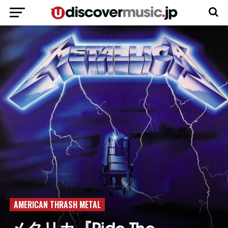
AMERICAN THRASH METAL
メタリカ『Ride The