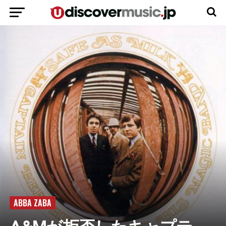
ABBA ZABA
A&Mが拒否したキャプテ